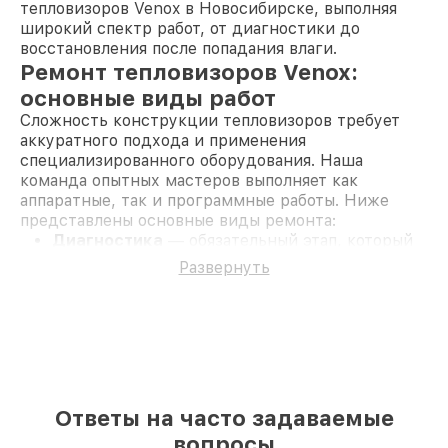
тепловизоров Venox в Новосибирске, выполняя
широкий спектр работ, от диагностики до
восстановления после попадания влаги.
Ремонт тепловизоров Venox:
основные виды работ
Сложность конструкции тепловизоров требует
аккуратного подхода и применения
специализированного оборудования. Наша
команда опытных мастеров выполняет как
аппаратные, так и программные работы. Ниже
представлены основные виды ремонта:
Диагностика
— обязательный этап, который
позволяет точно определить причину
Развернуть
неисправности.
Замена матрицы
— устраняет проблемы с
отображением температурных данных.
Ремонт платы управления
— восстановление
после короткого замыкания или иных
повреждений.
Калибровка и настройка
— обеспечивает
точное считывание температурных данных.
Ответы на часто задаваемые
Ремонт оптики и объективов
—
вопросы