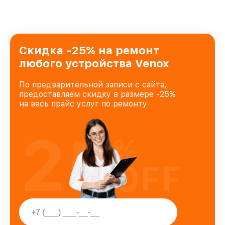
предоставляемых услуг. Наша цель — стать
лучшим сервисным центром Venox в городе
Новосибирске, постоянно повышая уровень
доверия и лояльности наших клиентов.
Скидка -25% на ремонт
любого устройства Venox
По предварительной записи с сайта,
предоставляем скидку в размере -25%
на весь прайс услуг по ремонту
25
%
OFF