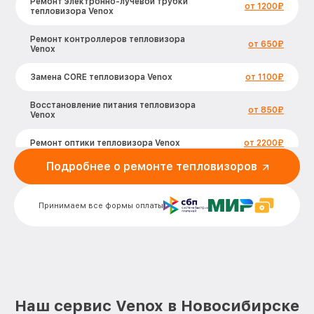
Ремонт электронно-лучевой трубки
от 1200₽
тепловизора Venox
Ремонт контроллеров тепловизора
от 650₽
Venox
Замена CORE тепловизора Venox
от 1100₽
Восстановление питания тепловизора
от 850₽
Venox
Ремонт оптики тепловизора Venox
от 2200₽
Подробнее о ремонте тепловизоров
Ремонт датчика синхроимпульсов
от 1600₽
тепловизора Venox
Принимаем все формы оплаты
Калибровка и настройка тепловизора
от 900₽
тепловизора Venox
Ремонт встроенного дальнометра и
от 750₽
других устройств тепловизора Venox
Замена микросхемы логики
от 450₽
тепловизора Venox
Наш сервис Venox в Новосибирске