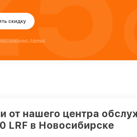
25
ить скидку
 персональных данных
и от нашего центра обслу
0 LRF в Новосибирске