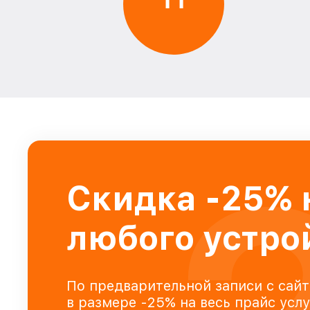
Скидка -25% 
любого устро
По предварительной записи с сайт
в размере -25% на весь прайс усл