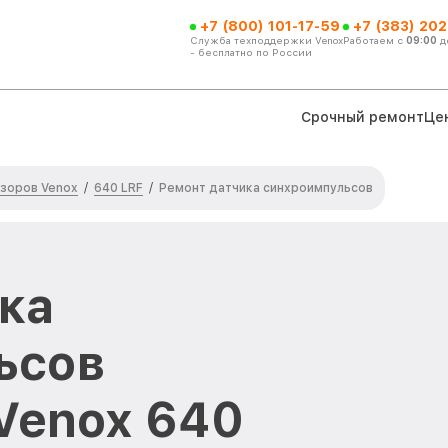
+7 (800) 101-17-59
+7 (383) 202
Служба техподдержки Venox
Работаем с
09:00
д
- бесплатно по России
Срочный ремонт
Це
зоров Venox
640 LRF
/
/
Ремонт датчика синхроимпульсов
ка
ьсов
Venox 640