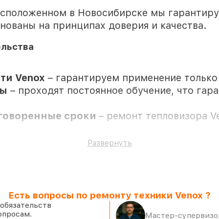
асположенном в Новосибирске мы гарантир
снованы на принципах доверия и качества.
ельства
ти Venox
– гарантируем применение только
ры
– проходят постоянное обучение, что гар
оговоренные сроки
– ремонт тепловизора V
 все все виды ремонта защищены сервисной
Развернуть
Есть вопросы по ремонту техники Venox ?
утствии клиента
 обязательств
опросам.
 к установке в Новосибирске, остальные п
Мастер-супервизор