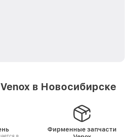
 Venox в Новосибирске
ень
Фирменные запчасти
ается в
Venox