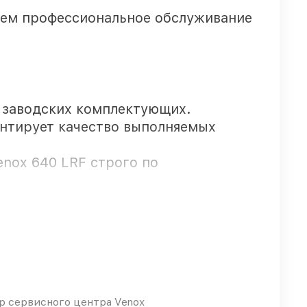
уем профессиональное обслуживание
 заводских комплектующих.
антирует качество выполняемых
enox 640 LRF строго по
 гарантией.
оступают оперативно
 сервисного центра Venox