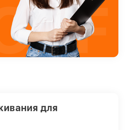
OFF
живания для