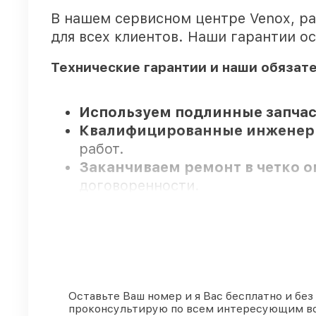
В нашем сервисном центре Venox, р
для всех клиентов. Наши гарантии о
Технические гарантии и наши обязат
Используем подлинные запчас
Квалифицированные инжене
работ.
Заканчиваем ремонт в четко 
договоренности.
Гарантийное сопровождение
–
Мы гарантируем:
80%
ремонтов закрываем в прис
Оставьте Ваш номер и я Вас бесплатно и без
проконсультирую по всем интересующим в
90%
комплектующих Venox готовы