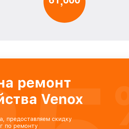
,
на ремонт
йства Venox
а, предоставляем скидку
уг по ремонту