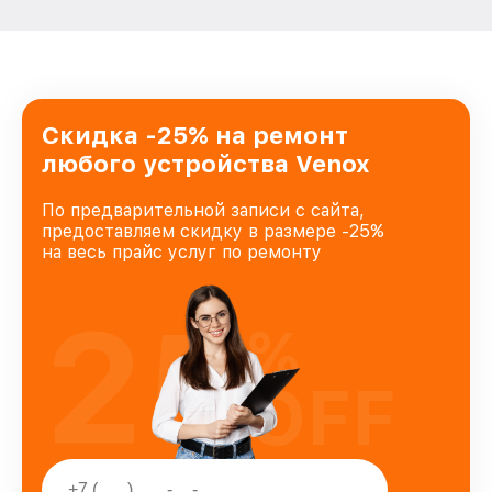
Скидка -25% на ремонт
любого устройства Venox
По предварительной записи с сайта,
предоставляем скидку в размере -25%
на весь прайс услуг по ремонту
25
%
OFF