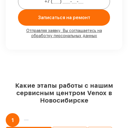
80%
ремонтов проводим с
возможностью личного присутствия
Записаться на ремонт
владельца
90%
комплектующих Venox готовы к
Отправляя заявку, Вы соглашаетесь на
установке в Новосибирске, остальные
обработку персональных данных
доступны для срочного заказа
Подлинные запчасти Venox и
надёжные аналоги
– под любые запросы
85%
работ выполняются в тот же день,
если мастер приступает к ремонту сразу
Какие этапы работы с нашим
сервисным центром Venox в
Новосибирске
1