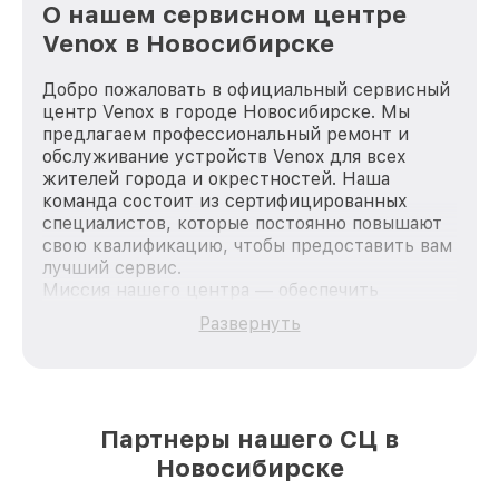
О нашем сервисном центре
Venox в Новосибирске
Добро пожаловать в официальный сервисный
центр Venox в городе Новосибирске. Мы
предлагаем профессиональный ремонт и
обслуживание устройств Venox для всех
жителей города и окрестностей. Наша
команда состоит из сертифицированных
специалистов, которые постоянно повышают
свою квалификацию, чтобы предоставить вам
лучший сервис.
Миссия нашего центра — обеспечить
качественный и доступный ремонт для
Развернуть
каждого пользователя продукции Venox, вне
зависимости от сложности поломки. Мы
стремимся к тому, чтобы каждый клиент был
удовлетворен скоростью и качеством
предоставляемых услуг. Наша цель — стать
Партнеры нашего СЦ в
лучшим сервисным центром Venox в городе
Новосибирске
Новосибирске, постоянно повышая уровень
доверия и лояльности наших клиентов.