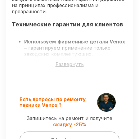
на принципах профессионализма и
прозрачности.
Технические гарантии для клиентов
Используем фирменные детали Venox
– гарантируем применение только
заводских комплектующих.
Сертифицированные мастера
–
Развернуть
проходят постоянное обучение, что
обеспечивает надёжную работу
устройства после ремонта.
Соблюдаем сроки ремонта
– ремонт
тепловизора Venox 640 LRF строго по
договоренности.
Есть вопросы по ремонту
Гарантийное сопровождение
– все
техники Venox ?
работы и запчасти защищены
гарантийной поддержкой до 3 лет.
Запишитесь на ремонт и получите
скидку -25%
Мы гарантируем: