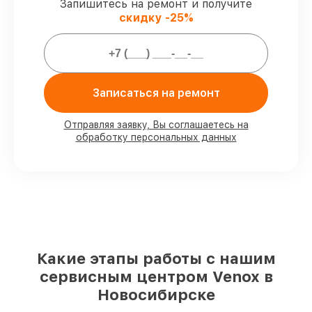
Запишитесь на ремонт и получите
скидку -25%
Мы гарантируем:
80%
ремонтов по ремонту выполняются
с возможностью присутствия владельца
90%
деталей Venox готовы к установке в
Записаться на ремонт
наших мастерских в Новосибирске,
остальные приходят оперативно
Отправляя заявку, Вы соглашаетесь на
Фирменные детали Venox и надёжные
обработку персональных данных
реплики
– только вы выбираете, какие
детали использовать, а мы делаем
ремонт с учётом возможностей клиента
85%
ремонтов Venox завершаются в тот
же день, при немедленном старте работ
Какие этапы работы с нашим
сервисным центром Venox в
Новосибирске