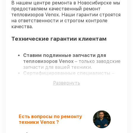
В нашем центре ремонта в Новосибирске мы
предоставляем качественный ремонт
тепловизоров Venox. Наши гарантии строятся
на ответственности и строгом контроле
качества.
Технические гарантии клиентам
Ставим подлинные запчасти для
тепловизоров Venox
– только заводские
запчасти для вашей техники.
Сертифицированные специалисты
–
проходят строгий отбор, что
Развернуть
обеспечивает качество и надёжность
ремонта.
Завершаем работы без задержек
–
ремонт тепловизоров Venox без
бесконечных переносов.
Поддержка после ремонта
– на все
Есть вопросы по ремонту
услуги и детали для тепловизоров Venox
техники Venox ?
предоставляется длительная гарантия.