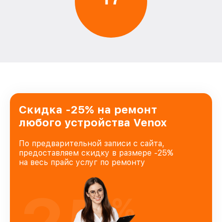
Скидка -25% на ремонт
любого устройства Venox
По предварительной записи с сайта,
предоставляем скидку в размере -25%
на весь прайс услуг по ремонту
%