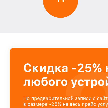
Скидка -25% 
любого устро
По предварительной записи с сайт
в размере -25% на весь прайс усл