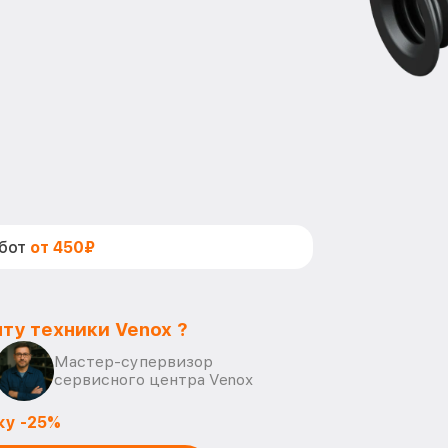
абот
от 450₽
ту техники Venox ?
Мастер-супервизор
сервисного центра Venox
ку -25%