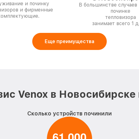
уживание и починку
В большинстве случаев 
визоров и фирменные
починке
комплектующие.
тепловизора
занимает всего 1 д
Еще преимущества
ис Venox в Новосибирске
Сколько устройств починили
6
1
0
0
0
,