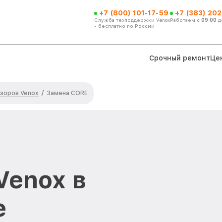
+7 (800) 101-17-59
+7 (383) 202
Служба техподдержки Venox
Работаем с
09:00
д
- бесплатно по России
Срочный ремонт
Це
зоров Venox
/
Замена CORE
Venox в
е