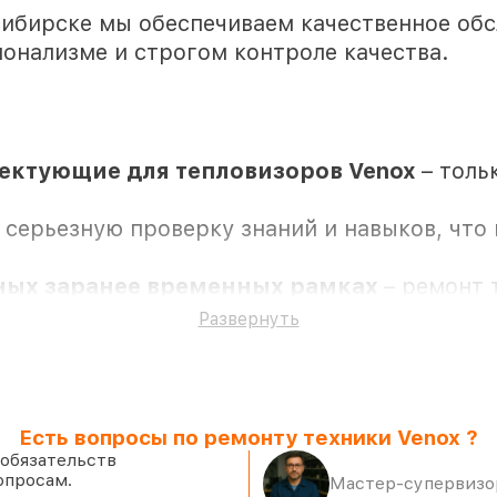
ибирске мы обеспечиваем качественное обс
онализме и строгом контроле качества.
ектующие для тепловизоров Venox
– толь
 серьезную проверку знаний и навыков, что
нных заранее временных рамках
– ремонт 
Развернуть
а все услуги и детали для тепловизоров Veno
Есть вопросы по ремонту техники Venox ?
 обязательств
опросам.
Мастер-супервизор