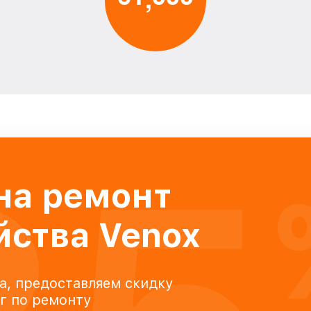
на ремонт
йства Venox
а, предоставляем скидку
уг по ремонту